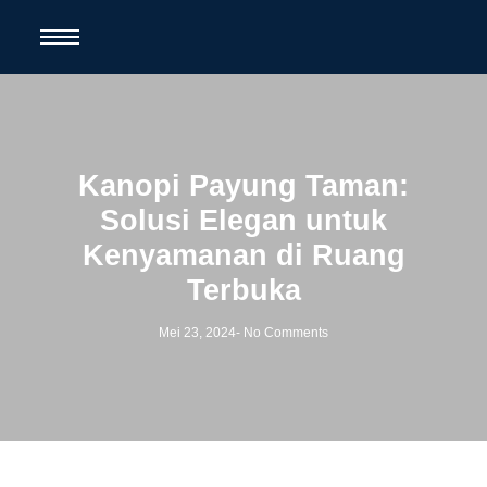
Kanopi Payung Taman:
Solusi Elegan untuk
Kenyamanan di Ruang
Terbuka
Mei 23, 2024
-
No Comments